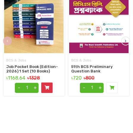
‹
›
BCS & Jobs
BCS & Jobs
Job Pocket Book (Edition-
51th BCS Preliminary
2026) 1 Set (10 Books)
Question Bank
৳1168.64
৳1328
৳720
৳800
-
+
-
+