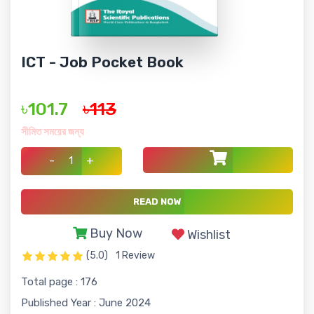
ICT - Job Pocket Book
৳101.7
৳113
সীমিত সময়ের জন্য
-
+
READ NOW
Buy Now
Wishlist
(5.0)
1 Review
Total page : 176
Published Year : June 2024