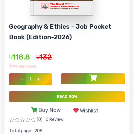
Geography & Ethics - Job Pocket
Book (Edition-2026)
৳118.8
৳132
সীমিত সময়ের জন্য
-
+
READ NOW
Buy Now
Wishlist
(0)
0 Review
Total page : 208