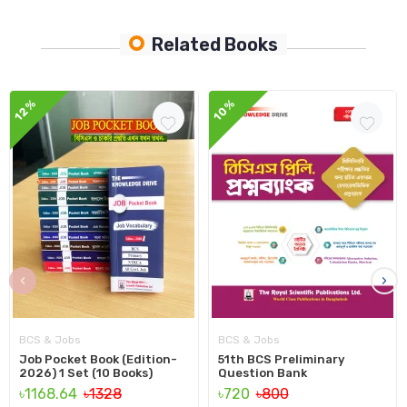
Related Books
12%
10%
‹
›
BCS & Jobs
BCS & Jobs
Job Pocket Book (Edition-
51th BCS Preliminary
2026) 1 Set (10 Books)
Question Bank
৳1168.64
৳1328
৳720
৳800