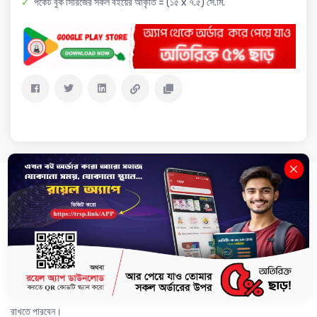
পকেট বুক সিরিজের সকল বইয়ের আকৃতি = (১৫ x ৭.৫) সে.মি.
Description
Review(0)
Delivery & Return
পকেট বইগুলো বিসিএস, NTRCA & Primary , সকল সরকারি চাকরিসহ যেকোনো
প্রতিযোগীতামূলক পরীক্ষায় আসার উপযোগী সবচেয়ে গুরুত্বপূর্ণ বিষয় ও তথ্য দিয়ে ধারাবাহিকভাবে
সাজানো। বইগুলো পকেটে বহন করার উপযুক্ত বলে আপনি যেখানেই যান, বইটি সবসময় সাথে
রাখতে পারবেন।