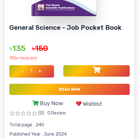
General Science - Job Pocket Book
৳135
৳150
সীমিত সময়ের জন্য
-
+
READ NOW
Buy Now
Wishlist
(0)
0 Review
Total page : 240
Published Year : June 2024