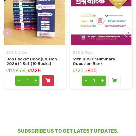
‹
›
BCS & Jobs
BCS & Jobs
Job Pocket Book (Edition-
51th BCS Preliminary
2026) 1 Set (10 Books)
Question Bank
৳1168.64
৳1328
৳720
৳800
-
+
-
+
SUBSCRIBE US TO GET LATEST UPDATES.