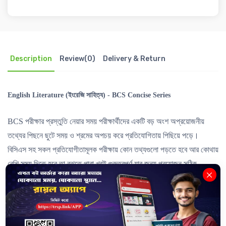
Description
Review(0)
Delivery & Return
English Literature (ইংরেজি সাহিত্য) - BCS Concise Series
BCS পরীক্ষার প্রস্তুতি নেয়ার সময় পরীক্ষার্থীদের একটি বড় অংশ অপ্রয়োজনীয়
তথ্যের পিছনে ছুটে সময় ও শ্রমের অপচয় করে প্রতিযোগিতায় পিছিয়ে পড়ে।
বিসিএস সহ সকল প্রতিযোগীতামূলক পরীক্ষায় কোন তথ্যগুলো পড়তে হবে আর কোথায়
বেশি সময় দিতে হবে তা বুঝতে পারা খুবই গুরুত্বপূর্ণ যার জন্য প্রয়োজন সঠিক
দিকনির্দেশনার। পরীক্ষার্থীদের পরিকল্পিত ও গোছানো বিসিএস প্রস্তুতি নিশ্চিত করতে
The Royal Scientific Publications নিয়ে এসেছে
BCS Concise Book -
English Literature
।
BCS Concise Book - English
Literature
বইগুলো কিভাবে আপনার BCS প্রস্তুতিতে সহায়তা করবে?