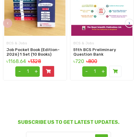
‹
›
BCS & Jobs
BCS & Jobs
Job Pocket Book (Edition-
51th BCS Preliminary
2026) 1 Set (10 Books)
Question Bank
৳1168.64
৳1328
৳720
৳800
-
+
-
+
SUBSCRIBE US TO GET LATEST UPDATES.