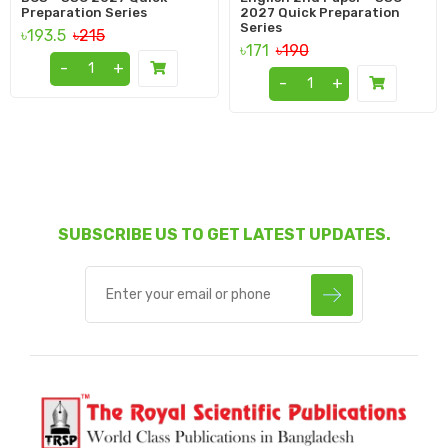
Preparation Series
2027 Quick Preparation
Series
৳193.5
৳215
৳171
৳190
-
+
-
+
SUBSCRIBE US TO GET LATEST UPDATES.