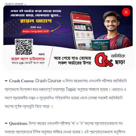
যেখানে থাকছে -
✒ 𝐂𝐨𝐦𝐩𝐫𝐞𝐡𝐞𝐧𝐬𝐢𝐯𝐞 𝐐𝐮𝐞𝐬𝐭𝐢𝐨𝐧: বিগত বছরের প্রশ্নগুলো Analysis করে তৈরি করা
প্রতিটি অধ্যায়ের ২-৩ টি CQ যা অনুশীলনের মাধ্যমে পুরো অধ্যায়ের সকল গুরুত্বপূর্ণ
Concept তো কাভার হবেই; সাথে বিগত বছরের সকল বোর্ড প্রশ্ন সমাধান করা হয়ে যাবে।
✒ 𝐁𝐨𝐚𝐫𝐝 𝐀𝐧𝐚𝐥𝐲𝐬𝐢𝐬: বোর্ড এনালাইসিস এর মাধ্যমে কোনো একটি অধ্যায় MCQ বা CQ এর
জন্য কোন Topic টি কোন বোর্ডের জন্য কতটা গুরুত্বপূর্ণ চুলচেরা বিশ্লেষণের মাধ্যমে
উপস্থাপন।
✒ 𝐂𝐫𝐚𝐬𝐡 𝐂𝐨𝐮𝐫𝐬𝐞: Crash Course এ বিগত বছরগুলোর এসএসসি পরীক্ষার বহুনির্বাচনি
প্রশ্নগুলো বিশ্লেষণ করে গুরুত্বপূর্ণ তথ্যসমূহ Topic অনুসারে সাজানো হয়েছে। এছাড়াও এ
অংশে প্রয়োজনীয় তত্ত্ব ও সূত্রাবলিও সন্নিবেশিত হয়েছে যেনো তোমরা সহজেই বহুনির্বাচনি
অংশের পূর্ণাঙ্গ প্রস্তুতি নিতে পারো ।
✒ 𝐐𝐮𝐞𝐬𝐭𝐢𝐨𝐧𝐬: বিগত বছরের এসএসসি পরীক্ষার ‘ক’ ও ‘খ’ অংশের প্রশ্নোত্তরগুলো সহ
অন্যন্য প্রশ্নোত্তর টপিক অনুসারে সাজিয়ে দেওয়া হয়েছে। এই প্রশ্নোত্তরগুলো অনুশীলন