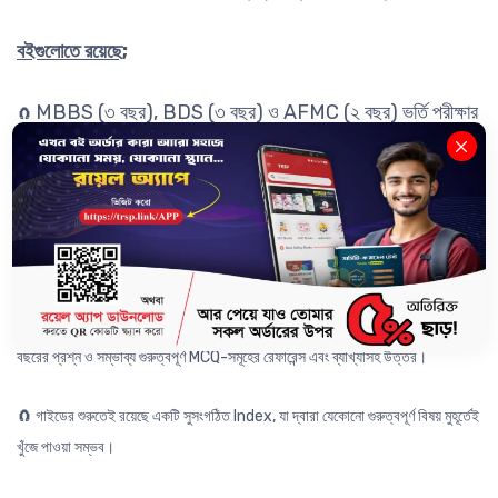
বইগুলোতে রয়েছে;
MBBS (৩ বছর), BDS (৩ বছর) ও AFMC (২ বছর) ভর্তি পরীক্ষার
🧲
প্রশ্নপত্র ও উত্তর।
বিগত ৫ বছরের MBBS ভর্তি পরীক্ষার প্রশ্নের ব্যাখ্যাসহ উত্তর।
🧲
🧲
ভর্তি পরীক্ষার জন্য গুরুত্বপূর্ণ বিষয়গুলো মনে রাখার সহজ Mnemonics ও টিপস ।
🧲 প্রতি অধ্যায়ের রয়েছে Concept Map, Glossary, Crash Course, বিগত ৩৩
বছরের প্রশ্ন ও সম্ভাব্য গুরুত্বপূর্ণ MCQ-সমূহের রেফারেন্স এবং ব্যাখ্যাসহ উত্তর।
🧲 গাইডের শুরুতেই রয়েছে একটি সুসংগঠিত Index, যা দ্বারা যেকোনো গুরুত্বপূর্ণ বিষয় মুহূর্তেই
খুঁজে পাওয়া সম্ভব।