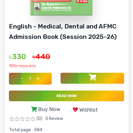
English - Medical, Dental and AFMC
Admission Book (Session 2025–26)
৳330
৳440
সীমিত সময়ের জন্য
-
+
READ NOW
Buy Now
Wishlist
(0)
0 Review
Total page : 584