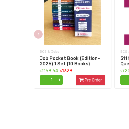
‹
BCS & Jobs
BCS 
Job Pocket Book (Edition-
51t
2026) 1 Set (10 Books)
Que
৳1168.64
৳1328
৳72
-
+
-
Pre Order