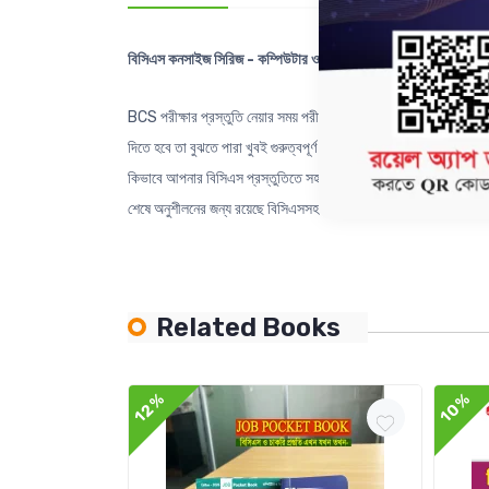
বিসিএস কনসাইজ সিরিজ - কম্পিউটার ও তথ্য প্রযুক্তি
BCS পরীক্ষার প্রস্তুতি নেয়ার সময় পরীক্ষার্থীদের একটি বড় অংশ অপ্রয়
দিতে হবে তা বুঝতে পারা খুবই গুরুত্বপূর্ণ যার জন্য প্রয়োজন সঠিক দ
কিভাবে আপনার বিসিএস প্রস্তুতিতে সহায়তা করবে? · Concise Series এর
শেষে অনুশীলনের জন্য রয়েছে বিসিএসসহ বিভিন্ন প্রতিযোগীতামূলক পরীক্ষায় আসা
Related Books
12%
10%