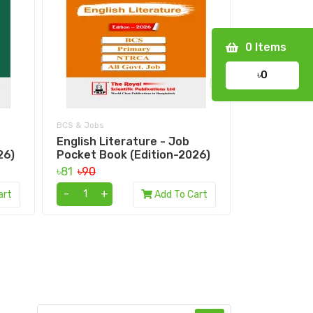
0
Items
৳0
›
BCS & Jobs
BCS & Jobs
English Literature - Job
Geography 
26)
Pocket Book (Edition-2026)
Pocket Boo
৳81
৳90
৳118.8
৳132
-
+
-
+
art
Add To Cart