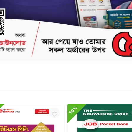
োজনীয় তথ্যের পিছনে ছুটে সময় ও শ্রমের অপচয় করে প্রতিযোগিতায় পিছিয়ে পড়ে। বিসিএস সহ সকল প্র
িকনির্দেশনার। পরীক্ষার্থীদের পরিকল্পিত ও গোছানো বিসিএস প্রস্তুতি নিশ্চিত করতে The Royal
 বইগুলো বিসিএসসহ সকল প্রতিযোগীতামূলক পরীক্ষায় আসার উপযোগী সবচেয়ে গুরুত্বপূর্ণ বিষয় ও তথ্
 প্রশ্ন যা আয়ত্ত্ব করলে পরীক্ষার্থীদের প্রস্তুতি পূর্ণাংগ হবে।
10%