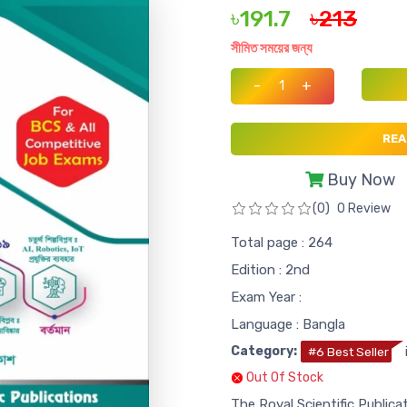
৳191.7
৳213
সীমিত সময়ের জন্য
-
+
REA
Buy Now
(0)
0 Review
Total page : 264
Edition : 2nd
Exam Year :
Language : Bangla
Category:
#6 Best Seller
Out Of Stock
The Royal Scientific Publica