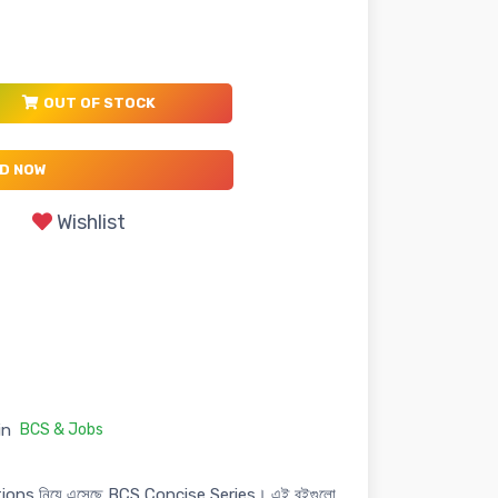
OUT OF STOCK
D NOW
Wishlist
in
BCS & Jobs
tions নিয়ে এসেছে BCS Concise Series। এই বইগুলো