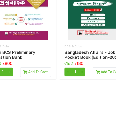
& Jobs
BCS & Jobs
h BCS Preliminary
Bangladesh Affairs - Job
stion Bank
Pocket Book (Edition-20
0
৳800
৳162
৳180
+
-
+
Add To Cart
Add To C