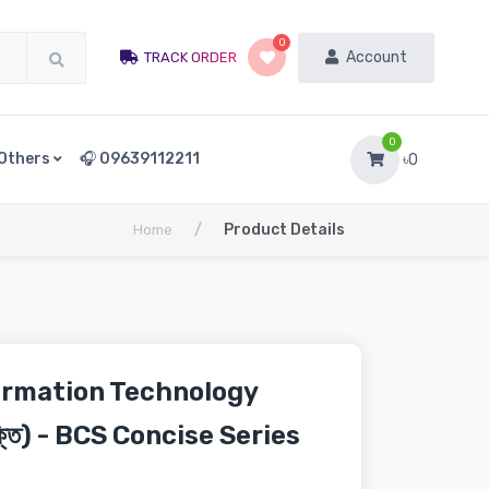
0
Account
TRACK ORDER
0
Others
🎧 09639112211
৳0
/
Product Details
Home
ormation Technology
রযুক্তি) - BCS Concise ‍Series