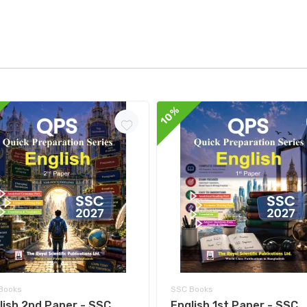
10%
Books
SSC Books
lish 2nd Paper - SSC
English 1st Paper - SSC