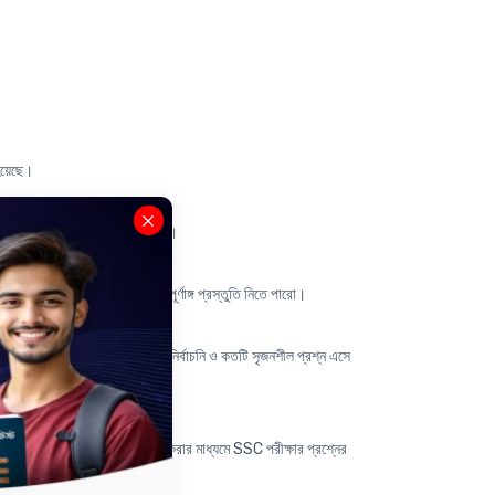
হয়েছে।
পারো এবং সঠিকভাবে উত্তর করতে পারো।
 প্রশ্নপত্রের এই নতুন অংশে পূর্ণাঙ্গ প্রস্তুতি নিতে পারো।
টি থেকে SSC পরীক্ষায় কতটি বহুনির্বাচনি ও কতটি সৃজনশীল প্রশ্ন এসে
ে, যেগুলো বুঝে বুঝে অনুশীলন করার মাধ্যমে SSC পরীক্ষার প্রশ্নের
 চলে আসবে।