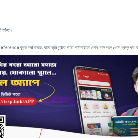
টি রচিত।
Reference যুক্ত করা হয়েছে, যাতে তুমি বুঝতে পারো পাঠ্যবইয়ের কোন কোন অংশ থেকে প্রশ্ন করা 
না প্রশ্নগুলোর নির্ভুল ও বিশ্লেষণধর্মী সমাধান দেওয়া হয়েছে, যাতে তুমি নতুন প্রশ্নের ধরন বুঝতে 
প্ত-উত্তর প্রশ্ন পাঠ্যবইয়ের Reference সহ আলোচনার ধারাবাহিকতা অনুসারে সাজানো হয়েছে, যেনো তুমি
্যায়টি সৃজনশীল ও বহুনির্বাচনি প্রশ্নের জন্য কতটা গুরুত্বপূর্ণ তা উল্লেখ করা হয়েছে। অধ্যায়
 তোমাদের SSC পরীক্ষায় অধ্যায়টি থেকে কতটি MCQ ও CQ আসতে পারে।
োট ১১ বছরের SSC পরীক্ষার প্রশ্নোত্তরগুলো বিস্তারিত উত্তরসহ অধ্যায়ভিত্তিক সংযোজন করা হয়েছ
্রশ্নোত্তরগুলো বুঝে Practice করার মাধ্যমে SSC এর জন্য গুরুত্বপূর্ণ Topic গুলোও আয়ত্তে