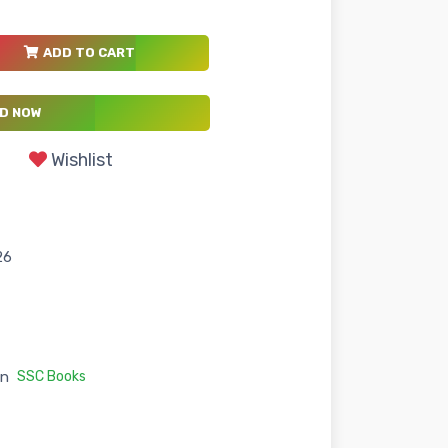
ADD TO CART
D NOW
Wishlist
26
in
SSC Books