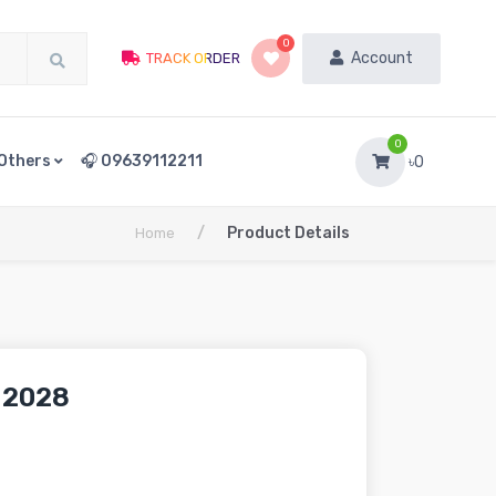
0
Account
TRACK ORDER
0
Others
🎧 09639112211
৳0
/
Product Details
Home
 2028