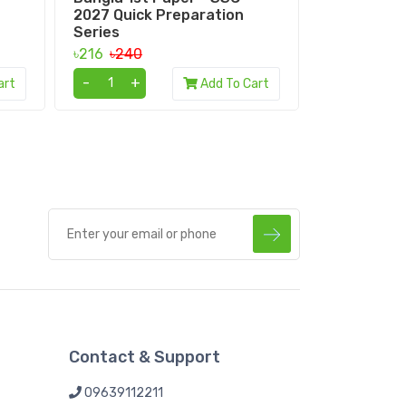
2027 Quick Preparation
Quick Prep
Series
৳153
৳170
৳216
৳240
-
+
-
+
art
Add To Cart
Contact & Support
09639112211