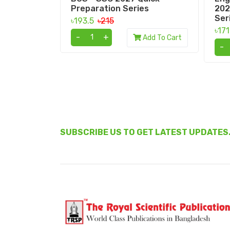
Preparation Series
202
Ser
৳193.5
৳215
৳17
-
+
Add To Cart
-
SUBSCRIBE US TO GET LATEST UPDATES