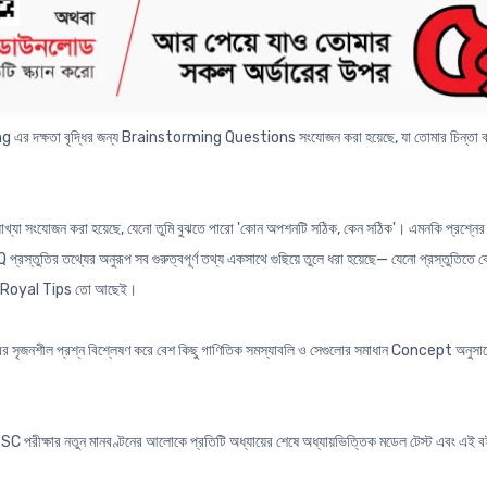
ুলসমূহের বিগত বছরগুলোর Test পরীক্ষার গুরুত্বপূর্ণ Conceptual সৃজনশীল প্রশ্নোত্তর অধ্যায়ভিত্
ষতা বৃদ্ধির জন্য Brainstorming Questions সংযোজন করা হয়েছে, যা তোমার চিন্তা করার ক্
 ব্যাখ্যা সংযোজন করা হয়েছে, যেনো তুমি বুঝতে পারো 'কোন অপশনটি সঠিক, কেন সঠিক'। এমনকি প্র
্তুতির তথ্যের অনুরূপ সব গুরুত্বপূর্ণ তথ্য একসাথে গুছিয়ে তুলে ধরা হয়েছে— যেনো প্রস্তুতিতে
হ Royal Tips তো আছেই।
ৃজনশীল প্রশ্ন বিশ্লেষণ করে বেশ কিছু গাণিতিক সমস্যাবলি ও সেগুলোর সমাধান Concept অনুসারে য
থে SSC পরীক্ষার নতুন মানবণ্টনের আলোকে প্রতিটি অধ্যায়ের শেষে অধ্যায়ভিত্তিক মডেল টেস্ট এবং এই ব