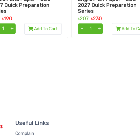
7 Quick Preparation
2027 Quick Preparation
ies
Series
1
৳190
৳207
৳230
+
-
+
Add To Cart
Add To C
.
Useful Links
Complain