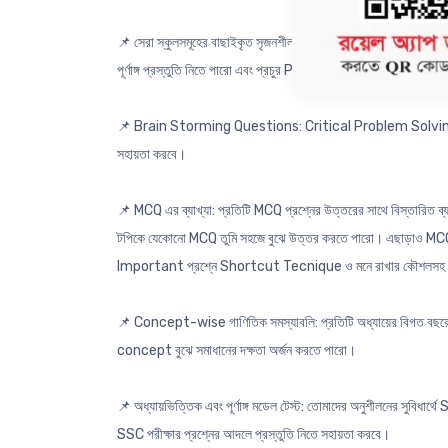
📌 সেরা স্কুলসমূহের বাছাইকৃত সৃজনশীল প্রশ্নোত্তর: শীর্ষস্থানীয় স্ক
পূর্ণাঙ্গ প্রস্তুতি নিতে পারো এবং প্রচুর Practice করতে পারো।
📌 Brain Storming Questions: Critical Problem Solving এর দক্
সহায়তা করবে।
📌 MCQ এর ব্যাখ্যা: প্রতিটি MCQ প্রশ্নের উত্তরের সাথে বিস্তারিত
টপিকে যেকোনো MCQ তুমি সহজে বুঝে উত্তর করতে পারো। এছাড়াও MCQ প্রস
Important প্রশ্নে Shortcut Tecnique ও মনে রাখার কৌশলস
📌 Concept-wise গাণিতিক সমস্যাবলি: প্রতিটি অধ্যায়ের বিগত বছরের স
concept বুঝে সমাধানের দক্ষতা অর্জন করতে পারো।
📌 অধ্যায়ভিত্তিক এবং পূর্ণাঙ্গ মডেল টেস্ট: তোমাদের অনুশীলনের সুবিধার্
SSC পরীক্ষার প্রশ্নের আদলে প্রস্তুতি নিতে সহায়তা করবে।