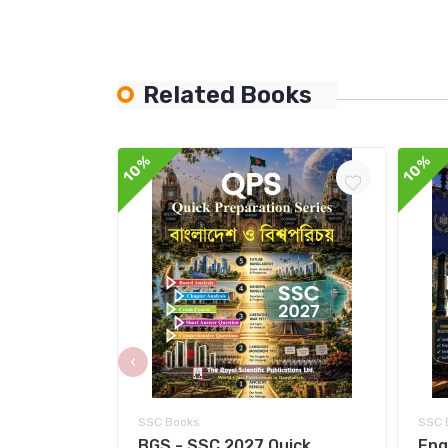
Related Books
10%
10%
‹
SSC Books
SSC 
BGS - SSC 2027 Quick
Eng