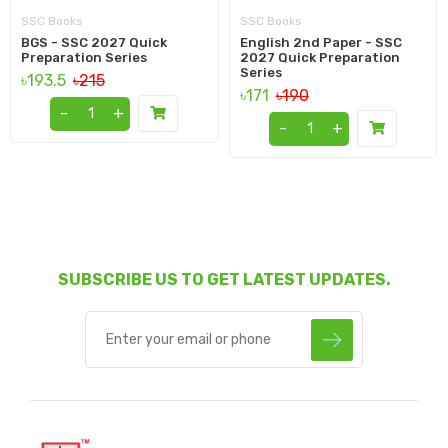
SSC Books
SSC Books
BGS - SSC 2027 Quick
English 2nd Paper - SSC
Preparation Series
2027 Quick Preparation
Series
৳193.5
৳215
৳171
৳190
-
+
-
+
SUBSCRIBE US TO GET LATEST UPDATES.