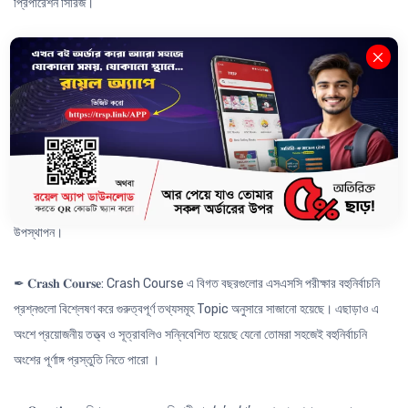
প্রিপারেশন সিরিজ।
যেখানে থাকছে -
✒ 𝐂𝐨𝐦𝐩𝐫𝐞𝐡𝐞𝐧𝐬𝐢𝐯𝐞 𝐐𝐮𝐞𝐬𝐭𝐢𝐨𝐧: বিগত বছরের প্রশ্নগুলো Analysis করে তৈরি করা
প্রতিটি অধ্যায়ের ২-৩ টি CQ যা অনুশীলনের মাধ্যমে পুরো অধ্যায়ের সকল গুরুত্বপূর্ণ
Concept তো কাভার হবেই; সাথে বিগত বছরের সকল বোর্ড প্রশ্ন সমাধান করা হয়ে যাবে।
✒ 𝐁𝐨𝐚𝐫𝐝 𝐀𝐧𝐚𝐥𝐲𝐬𝐢𝐬: বোর্ড এনালাইসিস এর মাধ্যমে কোনো একটি অধ্যায় MCQ বা CQ এর
জন্য কোন Topic টি কোন বোর্ডের জন্য কতটা গুরুত্বপূর্ণ চুলচেরা বিশ্লেষণের মাধ্যমে
উপস্থাপন।
✒ 𝐂𝐫𝐚𝐬𝐡 𝐂𝐨𝐮𝐫𝐬𝐞: Crash Course এ বিগত বছরগুলোর এসএসসি পরীক্ষার বহুনির্বাচনি
প্রশ্নগুলো বিশ্লেষণ করে গুরুত্বপূর্ণ তথ্যসমূহ Topic অনুসারে সাজানো হয়েছে। এছাড়াও এ
অংশে প্রয়োজনীয় তত্ত্ব ও সূত্রাবলিও সন্নিবেশিত হয়েছে যেনো তোমরা সহজেই বহুনির্বাচনি
অংশের পূর্ণাঙ্গ প্রস্তুতি নিতে পারো ।