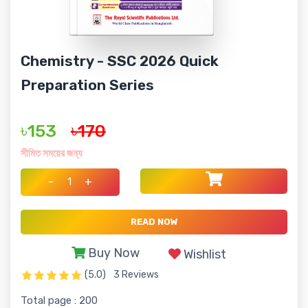
Chemistry - SSC 2026 Quick
Preparation Series
৳153
৳170
সীমিত সময়ের জন্য
-
+
READ NOW
Buy Now
Wishlist
(5.0)
3 Reviews
Total page : 200