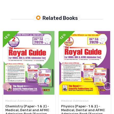
Related Books
12%
12%
‹
›
Medical Admission
Medical Admission
Chemistry (Paper- 1 & 2) -
Physics (Paper- 1 & 2) -
Medical, Dental and AFMC
Medical, Dental and AFMC
Admission Book (Session
Admission Book (Session