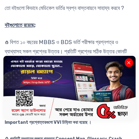
তো বইগুলো কিভাবে মেডিকেল ভর্তির স্বপ্ন বাস্তবায়নে সাহায্য করবে ?
বইগুলোতে রয়েছে;
বিগত ১০ বছরের MBBS ও BDS ভর্তি পরীক্ষার প্রশ্নপত্র ও
🧲
ব্যাখ্যাসহ সকল প্রশ্নের উত্তর। প্রতিটি প্রশ্নের সঠিক উত্তর কোনটি
হবে, কেন হবে; কোনটি উত্তর হবে না, কেন হবে না- তা ব্যাখ্যা সহকারে বুঝিয়ে
দেওয়া হয়েছে। এছাড়াও Latest ৩ বছরের AFMC ভর্তি পরীক্ষার
প্রশ্নপত্র ও উত্তর সংযোজন করা হয়েছে।
🧲
পাঠ্যবইয়ের প্রতিটি অধ্যায়ের গুরুত্বপূর্ণ MCQ সমূহ ও উত্তর ব্যাখ্যা সহকারে উল্লেখ করা
হয়েছে; যার মধ্যে বিগত ৩৪ বছরের MBBS ভর্তি পরীক্ষার প্রশ্নোত্তরও অন্তর্ভূক্ত রয়েছে।
কোন সালে কোন প্রশ্ন এসেছে তা সাল সহ উল্লেখ করা হয়েছে। আসন্ন ভর্তি পরীক্ষার জন্য
Important প্রশ্নোত্তরগুলো VVI চিহ্নিত করা হয়েছে ।
🧲
প্রতিটি অধ্যায়ের শুরুতে প্রদত্ত Concept Map, Glossary, Crash