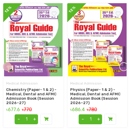
12%
12%
‹
›
Medical Admission
Medical Admission
Chemistry (Paper- 1 & 2) -
Physics (Paper- 1 & 2) -
Medical, Dental and AFMC
Medical, Dental and AFMC
Admission Book (Session
Admission Book (Session
2026–27)
2026–27)
৳677.6
৳770
৳686.4
৳780
-
+
-
+