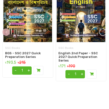
‹
›
SSC Books
SSC Books
BGS - SSC 2027 Quick
English 2nd Paper - SSC
Preparation Series
2027 Quick Preparation
Series
৳193.5
৳215
৳171
৳190
-
+
-
+