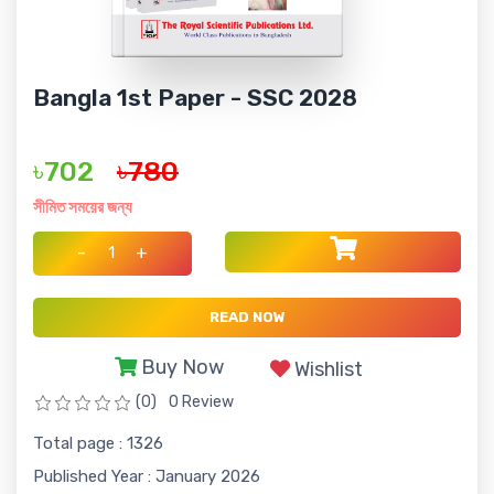
Bangla 1st Paper - SSC 2028
৳702
৳780
সীমিত সময়ের জন্য
-
+
READ NOW
Buy Now
Wishlist
(0)
0 Review
Total page : 1326
Published Year : January 2026