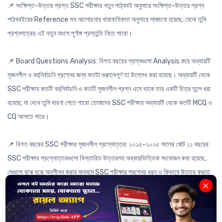
📌 সংক্ষিপ্ত-উত্তর প্রশ্ন: SSC পরীক্ষার নতুন পাঠ্যবই অনুসারে সংক্ষিপ্ত-উত্তর প্রশ্ন
পাঠ্যবইয়ের Reference সহ আলোচনার ধারাবাহিকতা অনুসারে সাজানো হয়েছে, যেনো তুমি
প্রশ্নপত্রের এই নতুন অংশে পূর্ণাঙ্গ প্রস্তুতি নিতে পারো।
📌 Board Questions Analysis: বিগত বছরের প্রশ্নগুলো Analysis করে অধ্যায়টি
সৃজনশীল ও বহুনির্বাচনি প্রশ্নের জন্য কতটা গুরুত্বপূর্ণ তা উল্লেখ করা হয়েছে। অধ্যায়টি থেকে
SSC পরীক্ষায় কতটি বহুনির্বাচনি ও কতটি সৃজনশীল প্রশ্ন এসে থাকে তার একটি চিত্র তুলে ধরা
হয়েছে; যা দেখে তুমি ধারণা পেতে পারো তোমাদের SSC পরীক্ষায় অধ্যায়টি থেকে কতটি MCQ ও
CQ আসতে পারে।
📌 বিগত বছরের SSC পরীক্ষার সৃজনশীল প্রশ্নোত্তর: ২০১৫-২০২৫ সালের মোট ১১ বছরের
SSC পরীক্ষার প্রশ্নোত্তরগুলো বিস্তারিত উত্তরসহ অধ্যায়ভিত্তিক সংযোজন করা হয়েছে,
যেগুলো বুঝে বুঝে অনুশীলন করার মাধ্যমে SSC পরীক্ষার প্রশ্নের ধরন ও কিভাবে উত্তর করতে
হবে তার ধারণা পেতে পারো। একই সাথে এই প্রশ্নোত্তরগুলো বুঝে Practice করার মাধ্যমে
SSC এর জন্য গুরুত্বপূর্ণ Topic গুলোও আয়ত্তে চলে আসবে।