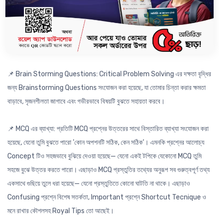
📌 সেরা স্কুলসমূহের বাছাইকৃত সৃজনশীল প্রশ্নোত্তর: শীর্ষস্থানীয় স্কুলসমূহের বিগত
বছরগুলোর Test পরীক্ষার গুরুত্বপূর্ণ Conceptual সৃজনশীল প্রশ্নোত্তর অধ্যায়ভিত্তিক
সংযোজন করা হয়েছে, যাতে তুমি অধ্যায়ের সকল Concept বুঝে পরীক্ষার পূর্ণাঙ্গ প্রস্তুতি নিতে
পারো এবং প্রচুর Practice করতে পারো।
📌 Brain Storming Questions: Critical Problem Solving এর দক্ষতা বৃদ্ধির
জন্য Brainstorming Questions সংযোজন করা হয়েছে, যা তোমার চিন্তা করার ক্ষমতা
বাড়াবে, সৃজনশীলতা জাগাবে এবং গভীরভাবে বিষয়টি বুঝতে সহায়তা করবে।
📌 MCQ এর ব্যাখ্যা: প্রতিটি MCQ প্রশ্নের উত্তরের সাথে বিস্তারিত ব্যাখ্যা সংযোজন করা
হয়েছে, যেনো তুমি বুঝতে পারো 'কোন অপশনটি সঠিক, কেন সঠিক'। এমনকি প্রশ্নের আলোচ্য
Concept টিও সহজভাবে বুঝিয়ে দেওয়া হয়েছে— যেনো একই টপিকে যেকোনো MCQ তুমি
সহজে বুঝে উত্তর করতে পারো। এছাড়াও MCQ প্রস্তুতির তথ্যের অনুরূপ সব গুরুত্বপূর্ণ তথ্য
একসাথে গুছিয়ে তুলে ধরা হয়েছে— যেনো প্রস্তুতিতে কোনো ঘাটতি না থাকে। এছাড়াও
Confusing প্রশ্নে বিশেষ সতর্কতা, Important প্রশ্নে Shortcut Tecnique ও
মনে রাখার কৌশলসহ Royal Tips তো আছেই।