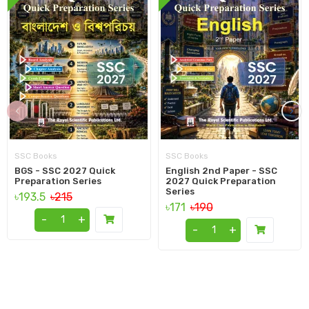
‹
›
SSC Books
SSC Books
BGS - SSC 2027 Quick
English 2nd Paper - SSC
Preparation Series
2027 Quick Preparation
Series
৳193.5
৳215
৳171
৳190
-
+
-
+