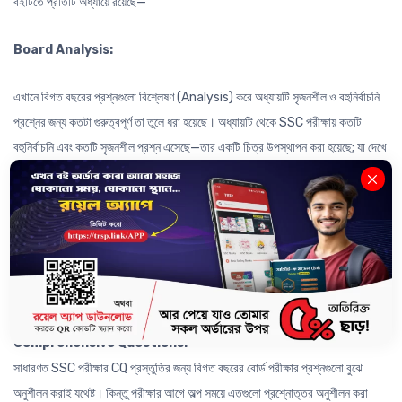
বইটিতে প্রতিটি অধ্যায়ে রয়েছে—
Board Analysis:
এখানে বিগত বছরের প্রশ্নগুলো বিশ্লেষণ (Analysis) করে অধ্যায়টি সৃজনশীল ও বহুনির্বাচনি
প্রশ্নের জন্য কতটা গুরুত্বপূর্ণ তা তুলে ধরা হয়েছে। অধ্যায়টি থেকে SSC পরীক্ষায় কতটি
বহুনির্বাচনি এবং কতটি সৃজনশীল প্রশ্ন এসেছে—তার একটি চিত্র উপস্থাপন করা হয়েছে; যা দেখে
তুমি ধারণা পেতে পারো SSC পরীক্ষায় ওই অধ্যায় থেকে আনুমানিক কতটি MCQ ও CQ আসতে
পারে।
Crash Course:
এই অংশে SSC পরীক্ষায় MCQ প্রশ্নে আসার মতো সকল গুরুত্বপূর্ণ তথ্য টপিক অনুযায়ী গুছিয়ে
উপস্থাপন করা হয়েছে; যেন তোমরা খুব সহজে অল্প সময়ে গুছিয়ে MCQ প্রস্তুতি নিতে পারো।
Comprehensive Questions:
সাধারণত SSC পরীক্ষার CQ প্রস্তুতির জন্য বিগত বছরের বোর্ড পরীক্ষার প্রশ্নগুলো বুঝে
অনুশীলন করাই যথেষ্ট। কিন্তু পরীক্ষার আগে অল্প সময়ে এতগুলো প্রশ্নোত্তর অনুশীলন করা