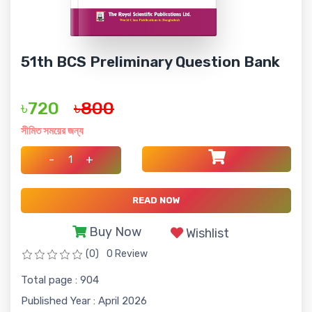
51th BCS Preliminary Question Bank
৳720
৳800
সীমিত সময়ের জন্য
-
+
READ NOW
Buy Now
Wishlist
(0)
0 Review
Total page : 904
Published Year : April 2026