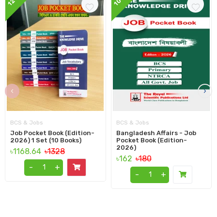
12%
10%
‹
›
BCS & Jobs
BCS & Jobs
Job Pocket Book (Edition-
Bangladesh Affairs - Job
2026) 1 Set (10 Books)
Pocket Book (Edition-
2026)
৳1168.64
৳1328
৳162
৳180
-
+
-
+